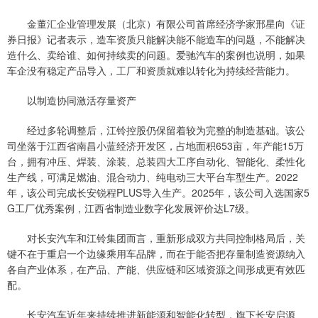
金董汇企业管理发展（北京）有限公司首席经济学家邢星向《证
券日报》记者表示，造车资质只能解决能不能造车的问题，不能解决
造什么、卖给谁、如何持续卖的问题。爱驰汽车的案例也说明，如果
车企没有稳定产品导入，工厂和资质就难以转化为持续经营能力。
以制造协同激活存量资产
经过多轮调整后，江铃控股仍保留着较为完整的制造基础。该公
司坐落于江西省南昌小蓝经济开发区，占地面积653亩，年产能15万
台，拥有冲压、焊装、涂装、总装四大工序自动化、智能化、柔性化
生产线，可满足燃油、混合动力、纯电动三大平台车型生产。2022
年，该公司完成长安锐程PLUS导入生产。2025年，该公司入选国家5
G工厂优秀案例，江西省制造业数字化发展评价达L7级。
对长安汽车和江铃集团而言，重新形成双方共同控制格局后，关
键不在于重启一个边缘乘用车品牌，而在于能否把存量制造资源纳入
各自产业体系，在产品、产能、供应链和区域资源之间形成更有效匹
配。
长安汽车近年来持续推进新能源和智能化转型，旗下长安启源、