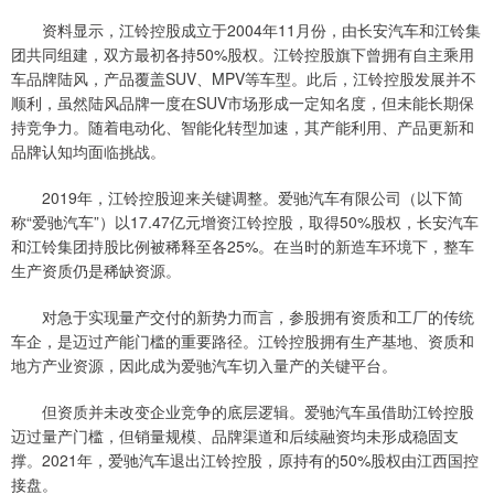
资料显示，江铃控股成立于2004年11月份，由长安汽车和江铃集
团共同组建，双方最初各持50%股权。江铃控股旗下曾拥有自主乘用
车品牌陆风，产品覆盖SUV、MPV等车型。此后，江铃控股发展并不
顺利，虽然陆风品牌一度在SUV市场形成一定知名度，但未能长期保
持竞争力。随着电动化、智能化转型加速，其产能利用、产品更新和
品牌认知均面临挑战。
2019年，江铃控股迎来关键调整。爱驰汽车有限公司（以下简
称“爱驰汽车”）以17.47亿元增资江铃控股，取得50%股权，长安汽车
和江铃集团持股比例被稀释至各25%。在当时的新造车环境下，整车
生产资质仍是稀缺资源。
对急于实现量产交付的新势力而言，参股拥有资质和工厂的传统
车企，是迈过产能门槛的重要路径。江铃控股拥有生产基地、资质和
地方产业资源，因此成为爱驰汽车切入量产的关键平台。
但资质并未改变企业竞争的底层逻辑。爱驰汽车虽借助江铃控股
迈过量产门槛，但销量规模、品牌渠道和后续融资均未形成稳固支
撑。2021年，爱驰汽车退出江铃控股，原持有的50%股权由江西国控
接盘。