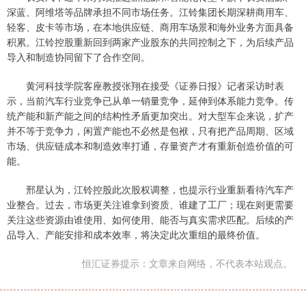
深蓝、阿维塔等品牌承担不同市场任务。江铃集团长期深耕商用车、
轻客、皮卡等市场，在本地供应链、商用车场景和海外业务方面具备
积累。江铃控股重新回到两家产业股东的共同控制之下，为后续产品
导入和制造协同留下了合作空间。
黄河科技学院客座教授张翔在接受《证券日报》记者采访时表
示，当前汽车行业竞争已从单一销量竞争，延伸到体系能力竞争。传
统产能和新产能之间的结构性矛盾更加突出。对大型车企来说，扩产
并不等于竞争力，闲置产能也不必然是包袱，只有把产品周期、区域
市场、供应链成本和制造效率打通，存量资产才有重新创造价值的可
能。
邢星认为，江铃控股此次股权调整，也提示行业重新看待汽车产
业整合。过去，市场更关注谁拿到资质、谁建了工厂；现在则更需要
关注这些资源由谁使用、如何使用、能否与真实需求匹配。后续的产
品导入、产能安排和成本效率，将决定此次重组的最终价值。
恒汇证券提示：文章来自网络，不代表本站观点。