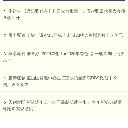
​牛达人 【聚焦职代会】甘肃农垦集团一届五次职工代表大会预
1
备会召开
​贵丰配资 美银上调AMD目标价 料其AI收入将增长数十亿美元
2
​尊享配资 准备好! 2026年化工=2025年有色! 新一轮周期行情要
3
来了
​宏泰证券 宝山区吴淞中心医院完成帕金森病DBS微创手术，
4
国产设备发力
​天创优配 新能源车上市公司最新成绩单来了 造车新势力销量
5
环比均实现增长