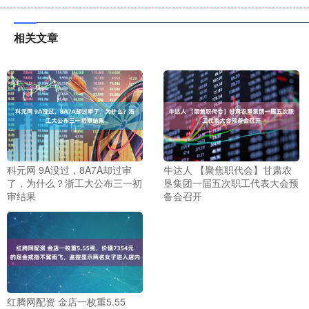
相关文章
科元网 9A没过，8A7A却过审
牛达人 【聚焦职代会】甘肃农
了，为什么？浙工大公布三一初
垦集团一届五次职工代表大会预
审结果
备会召开
红腾网配资 金店一枚重5.55