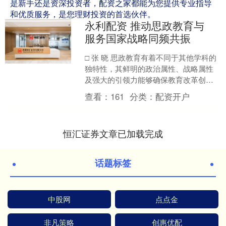
是新手还是资深投资者，配资之家都能为您提供专业指导
和优质服务，是您理财投资的首选伙伴。
永利配资 推动思政教育与
服务国家战略同频共振
□ 张 晓 思政教育有着不同于其他学科的
独特性，其鲜明的政治属性、战略属性
及强大的引领力能够确保教育改革创新
始终聚焦“为党育人、为国育才”这一根本
查看：
161
分类：
配资开户
目标，致力于回....
恒汇证券文章已加载完成
话题标签
中股网
点点金
非凡策略
创惠优配