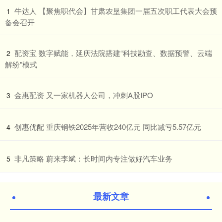
​牛达人 【聚焦职代会】甘肃农垦集团一届五次职工代表大会预
1
备会召开
​配资宝 数字赋能，延庆法院搭建“科技勘查、数据预警、云端
2
解纷”模式
​金惠配资 又一家机器人公司，冲刺A股IPO
3
​创惠优配 重庆钢铁2025年营收240亿元 同比减亏5.57亿元
4
​非凡策略 蔚来李斌：长时间内专注做好汽车业务
5
最新文章