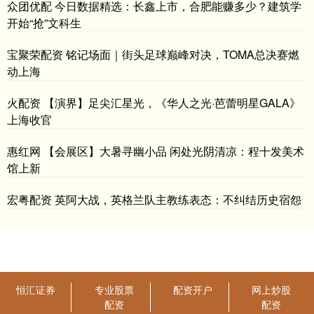
众团优配 今日数据精选：长鑫上市，合肥能赚多少？建筑学
开始“抢”文科生
宝聚荣配资 铭记场面｜街头足球巅峰对决，TOMA总决赛燃
动上海
火配资 【演界】足尖汇星光，《华人之光·芭蕾明星GALA》
上海收官
惠红网 【会展区】大暑寻幽小品 闲处光阴清凉：程十发美术
馆上新
宏粤配资 英阿大战，英格兰队主教练表态：不纠结历史宿怨
恒汇证券
专业股票
配资开户
网上炒股
配资
配资