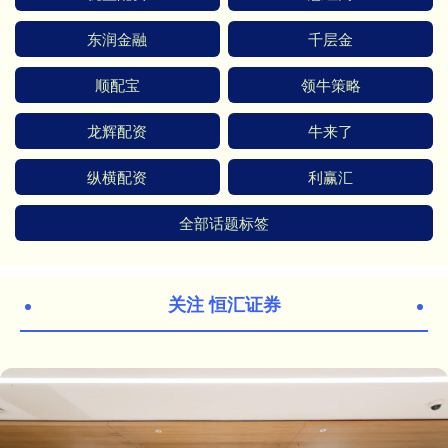
东润金融
千层金
顺配宝
领牛策略
龙辉配资
牛来了
纵横配资
利赢汇
全部话题标签
关注 恒汇证券