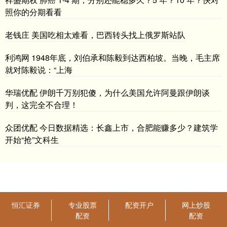
照你的分期看看
老钱庄 美国吃相太难看，巴西转头找上俄罗斯站队
利鸿网 1948年底，刘伯承和陈毅到达西柏坡。当晚，毛主席
就对陈毅说：“上海
华瑞优配 伊朗千万别犯傻，为什么美国允许阿曼跟伊朗谈
判，这完全不合理！
众团优配 今日数据精选：长鑫上市，合肥能赚多少？建筑学
开始“抢”文科生
恒汇证券
专业股票
配资开户
网上炒股
配资
配资