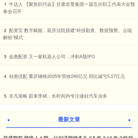
​牛达人 【聚焦职代会】甘肃农垦集团一届五次职工代表大会预
1
备会召开
​配资宝 数字赋能，延庆法院搭建“科技勘查、数据预警、云端
2
解纷”模式
​金惠配资 又一家机器人公司，冲刺A股IPO
3
​创惠优配 重庆钢铁2025年营收240亿元 同比减亏5.57亿元
4
​非凡策略 蔚来李斌：长时间内专注做好汽车业务
5
最新文章
祥盛期权 肺癌 1‑4 期，分别还能稳多久？5 年？10 年？快对