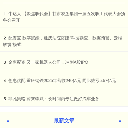
​牛达人 【聚焦职代会】甘肃农垦集团一届五次职工代表大会预
1
备会召开
​配资宝 数字赋能，延庆法院搭建“科技勘查、数据预警、云端
2
解纷”模式
​金惠配资 又一家机器人公司，冲刺A股IPO
3
​创惠优配 重庆钢铁2025年营收240亿元 同比减亏5.57亿元
4
​非凡策略 蔚来李斌：长时间内专注做好汽车业务
5
最新文章