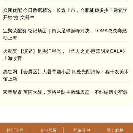
众团优配 今日数据精选：长鑫上市，合肥能赚多少？建筑学
开始“抢”文科生
宝聚荣配资 铭记场面｜街头足球巅峰对决，TOMA总决赛燃
动上海
火配资 【演界】足尖汇星光，《华人之光·芭蕾明星GALA》
上海收官
惠红网 【会展区】大暑寻幽小品 闲处光阴清凉：程十发美术
馆上新
宏粤配资 英阿大战，英格兰队主教练表态：不纠结历史宿怨
恒汇证券
专业股票
配资开户
网上炒股