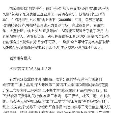
菏泽市坚持“问需于企、问计于民”,深入开展“访企问需”和“就业访
民情”专项行动,分类建立企业用工、劳动者求职、技能培训“三张清
单”。在招聘组织上,构建“线上线下（300959）互补、各级市场联
动”的服务矩阵,将招聘会开进人力资源市场、商业综合体、乡镇大
集、大型社区。线上发力“直播带岗”、AI智能匹配等数字化手段,引入
直播AI数字人、AI简历诊断、AI模拟面试等工具,为求职者提供全链条
智能服务,让“就业在菏泽”触手可及。一季度,全市累计举办各类招聘活
动340余场,提供岗位需求20万余个,初步达成就业意向2.4万余人。
创新服务模式
擦亮“菏零工”灵活就业品牌
针对灵活就业群体流动性强、需求分散的特点,菏泽市创新打
造“菏零工”服务品牌,深入开展第二届“零工大集”系列活动,持续规范提
升零工市场和零工驿站建设,不断丰富“就业在菏泽”品牌内涵[12]。线
下,结合零工聚集时间特点,在零工市场、零工驿站、社区广场、农村大
集、庙会等人员密集场所,推出“零工早市”“零工夜市”等专场招聘[11]；
线上,充分发挥“菏零工”小程序平台作用,动态归集零工岗位信息,引入职
业指导师、技能培训师入驻直播间,提供“一站式”云服务,实现人岗精准