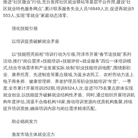
推进“社区微业”行动,充分发挥社区就业驿站等基层平台作用,建设“社
区就业特色服务网点”,累计联系服务失业人员16849人次,促进再就业5
553人,实现“零就业”家庭动态清零。
强化技能引领
以培训提质破解就业矛盾
以“技能照亮前程”培训行动为引领,菏泽市开展“春节送技能”系列
活动,推行“岗位需求+技能培训+技能评价+就业服务”四位一体培训模
式,结合市场需求和产业发展实际,绘制“职业技能培训地图”,围绕新职
业、康养托育、先进制造等重点领域,为返乡农民工、农村劳动力送上
电子商务师、健康管理师、养老护理员等职业技能培训“年货”。一季
度,全市累计开展培训252期,培训8324人次,促进7075名重点群体实现
就业创业,以技能提升破解就业结构性矛盾。同时,通过组织开展培训机
构年度评估,清退不合格机构16家,推动培训资源向优质机构集聚,持续
提升培训质效,确保培训内容与岗位需求精准匹配。
助企稳岗发力
激发市场主体就业活力