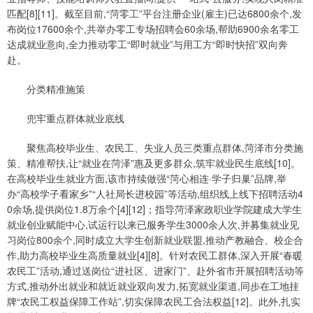
匹配[8][11]。截至目前,“菏零工”平台注册企业(雇主)已达6800余个,发
布岗位17600余个,共举办零工专场招聘会60余场,帮助6900余名零工
达成就业意向,全力推动零工“即时就业”与用工方“即时快招”双向奔
赴。
分类精准施策
兜牢重点群体就业底线
聚焦高校毕业生、农民工、失业人员三类重点群体,菏泽市分类施
策、精准帮扶,让“就业在菏泽”惠及更多群众,筑牢就业民生底线[10]。
在高校毕业生就业方面,该市持续做强“菏心相连·学子归巢”品牌,举
办“高校学子看家乡”“人社局长进校园”等活动,组织线上线下招聘活动4
0余场,提供岗位1.8万余个[4][12]；指导菏泽家政职业学院建成大学生
就业创业赋能中心,试运行以来已服务学生3000余人次,并募集就业见
习岗位800余个,同时成立大学生创新就业联盟,推动产教融合、校企合
作,助力高校毕业生高质量就业[4][8]。针对农民工群体,深入开展“春暖
农民工”活动,通过送岗位“进社区、进家门”、赴外省市开展招聘活动等
方式,推动外出就业和就近就业双向发力,拓宽就业渠道,同步在工地挂
牌“农民工权益保障工作站”,切实保障农民工合法权益[12]。此外,扎实