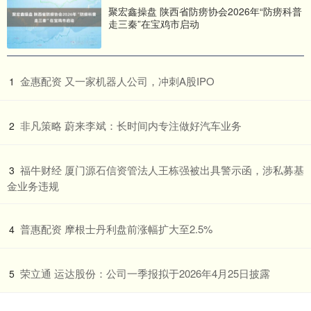
聚宏鑫操盘 陕西省防痨协会2026年“防痨科普
走三秦”在宝鸡市启动
​金惠配资 又一家机器人公司，冲刺A股IPO
1
​非凡策略 蔚来李斌：长时间内专注做好汽车业务
2
​福牛财经 厦门源石信资管法人王栋强被出具警示函，涉私募基
3
金业务违规
​普惠配资 摩根士丹利盘前涨幅扩大至2.5%
4
​荣立通 运达股份：公司一季报拟于2026年4月25日披露
5