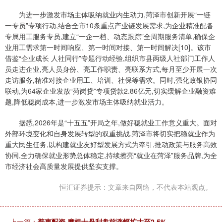
为进一步激发市场主体吸纳就业内生动力,菏泽市创新开展“一链
一专员”专项行动,结合全市10条重点产业链发展需求,为企业精准配备
专属用工服务专员,建立“一企一档、动态跟踪”全周期服务清单,确保企
业用工需求第一时间响应、第一时间对接、第一时间解决[10]。该市
借鉴“企业成长 人社同行”专题行动经验,组织市县两级人社部门工作人
员走进企业,亮人员身份、亮工作职责、亮联系方式,每月至少开展一次
走访服务,精准对接企业用工、培训、社保等需求。同时,强化政银协同
联动,为64家企业发放“菏岗贷”专项贷款2.86亿元,切实缓解企业融资难
题,降低稳岗成本,进一步激发市场主体吸纳就业活力。
据悉,2026年是“十五五”开局之年,做好稳就业工作意义重大。面对
外部环境变化和自身发展转型的双重挑战,菏泽市将切实把稳就业作为
重大民生任务,以构建就业友好型发展方式为牵引,推动政策与服务高效
协同,全力确保就业形势总体稳定,持续擦亮“就业在菏泽”服务品牌,为全
市经济社会高质量发展提供坚实支撑。
恒汇证券提示：文章来自网络，不代表本站观点。
上一篇：
普惠配资 摩根士丹利盘前涨幅扩大至2.5%