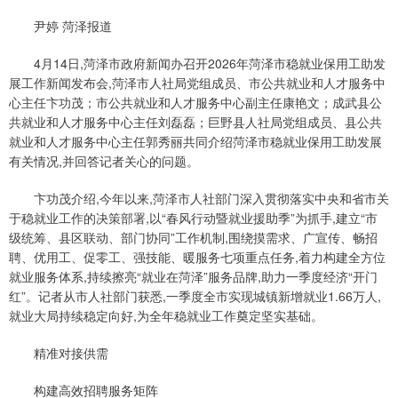
尹婷 菏泽报道
4月14日,菏泽市政府新闻办召开2026年菏泽市稳就业保用工助发
展工作新闻发布会,菏泽市人社局党组成员、市公共就业和人才服务中
心主任卞功茂；市公共就业和人才服务中心副主任康艳文；成武县公
共就业和人才服务中心主任刘磊磊；巨野县人社局党组成员、县公共
就业和人才服务中心主任郭秀丽共同介绍菏泽市稳就业保用工助发展
有关情况,并回答记者关心的问题。
卞功茂介绍,今年以来,菏泽市人社部门深入贯彻落实中央和省市关
于稳就业工作的决策部署,以“春风行动暨就业援助季”为抓手,建立“市
级统筹、县区联动、部门协同”工作机制,围绕摸需求、广宣传、畅招
聘、优用工、促零工、强技能、暖服务七项重点任务,着力构建全方位
就业服务体系,持续擦亮“就业在菏泽”服务品牌,助力一季度经济“开门
红”。记者从市人社部门获悉,一季度全市实现城镇新增就业1.66万人,
就业大局持续稳定向好,为全年稳就业工作奠定坚实基础。
精准对接供需
构建高效招聘服务矩阵