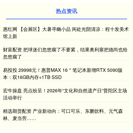
热点资讯
惠红网 【会展区】大暑寻幽小品 闲处光阴清凉：程十发美术
馆上新
财富配资 把球迷们忽悠瘸了不要紧，结果奥利塞把德尚也给
忽悠瘸了
易投投 29998元！惠普MAX 16＂笔记本新增RTX 5090版
本：双16GB内存+1TB SSD
宏牛操盘 亮点纷呈！2026年“文化和自然遗产日”普陀区主场
活动举行
精选期货配资 产业新动向：可口可乐、东鹏饮料、元气森
林、麦当劳……