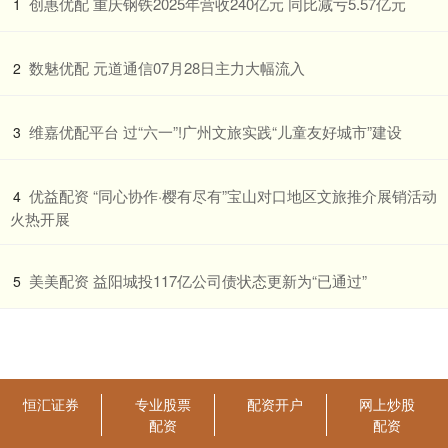
​创惠优配 重庆钢铁2025年营收240亿元 同比减亏5.57亿元
1
​数魅优配 元道通信07月28日主力大幅流入
2
​维嘉优配平台 过“六一”!广州文旅实践“儿童友好城市”建设
3
​优益配资 “同心协作·樱有尽有”宝山对口地区文旅推介展销活动
4
火热开展
​美美配资 益阳城投117亿公司债状态更新为“已通过”
5
恒汇证券
专业股票
配资开户
网上炒股
配资
配资