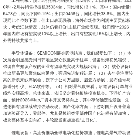
工程机械：预计3月挖机内销恢复同比增长，出口维持高增。202
6年1-2月共销售挖掘机35934台，同比增长13.1%。其中：国内销量1
5478台，同比下降9.19%；出口20456台，同比增长38.8%。国内出
现同比个位数下滑，但出口表现强劲，海外市场作为利润主要贡献板
块，考虑汇兑情况，总体仍看好Q1主机厂业绩表现。我们预计2026
年国内市场有望实现10%以上增长，出口有望实现15%以上增长，内
外需持续共振向上。
半导体设备：SEMICON展会圆满结束，我们感受如下：（1）本
次展会明显感受到日韩地区观众数量高于往年，设备出海初见端倪，
强调自主知识产权的企业有望率先实现大规模出海；（2）核心设备厂
推出新品更加聚焦纵向延伸，强调先进制程进展；（3）去年关注度较
高的新凯来缺席展会，旗下子公司万里眼、启云方参展，发布信号与
频谱分析仪、EDA软件等。（4）相对景气度来看，后道设备订单与业
绩均实现高增。总体来说，依旧坚定看好板块投资机会。下游扩产方
面，预计2026年fab厂资本开支仍将向上，其中存储确定性最强，先
进逻辑有望继续维持强劲表现。国产化率方面，下游对国产设备普遍
加速验证导入，零部件、尤其是模组类零部件国产化进程有望加快，
板块整体基本面向好，本轮应当更加重视“去日化”。
锂电设备：高油价推动全球电动化趋势加速，锂电高景气带动设