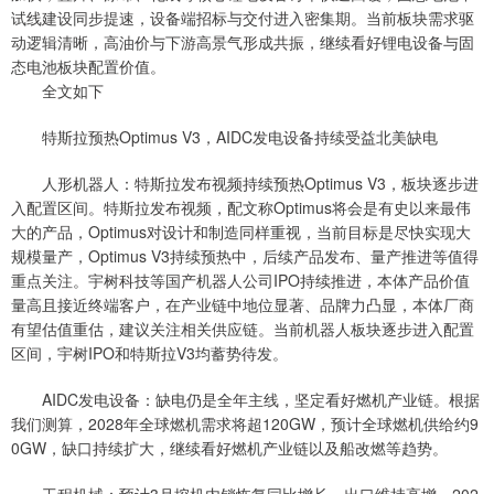
试线建设同步提速，设备端招标与交付进入密集期。当前板块需求驱
动逻辑清晰，高油价与下游高景气形成共振，继续看好锂电设备与固
态电池板块配置价值。
全文如下
特斯拉预热Optimus V3，AIDC发电设备持续受益北美缺电
人形机器人：特斯拉发布视频持续预热Optimus V3，板块逐步进
入配置区间。特斯拉发布视频，配文称Optimus将会是有史以来最伟
大的产品，Optimus对设计和制造同样重视，当前目标是尽快实现大
规模量产，Optimus V3持续预热中，后续产品发布、量产推进等值得
重点关注。宇树科技等国产机器人公司IPO持续推进，本体产品价值
量高且接近终端客户，在产业链中地位显著、品牌力凸显，本体厂商
有望估值重估，建议关注相关供应链。当前机器人板块逐步进入配置
区间，宇树IPO和特斯拉V3均蓄势待发。
AIDC发电设备：缺电仍是全年主线，坚定看好燃机产业链。根据
我们测算，2028年全球燃机需求将超120GW，预计全球燃机供给约9
0GW，缺口持续扩大，继续看好燃机产业链以及船改燃等趋势。