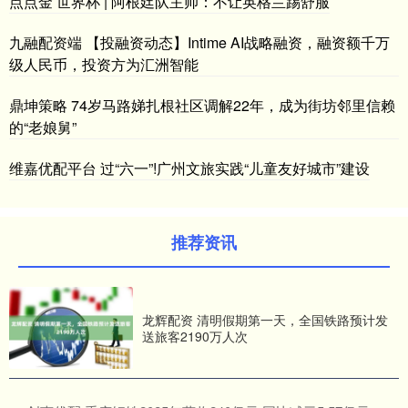
点点金 世界杯 | 阿根廷队主帅：不让英格兰踢舒服
九融配资端 【投融资动态】Intime AI战略融资，融资额千万
级人民币，投资方为汇洲智能
鼎坤策略 74岁马路娣扎根社区调解22年，成为街坊邻里信赖
的“老娘舅”
维嘉优配平台 过“六一”!广州文旅实践“儿童友好城市”建设
推荐资讯
龙辉配资 清明假期第一天，全国铁路预计发
送旅客2190万人次