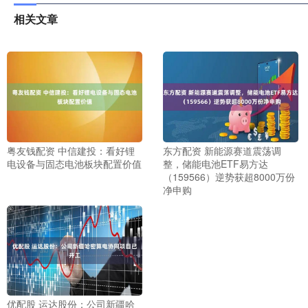
相关文章
粤友钱配资 中信建投：看好锂
东方配资 新能源赛道震荡调
电设备与固态电池板块配置价值
整，储能电池ETF易方达
（159566）逆势获超8000万份
净申购
优配股 运达股份：公司新疆哈