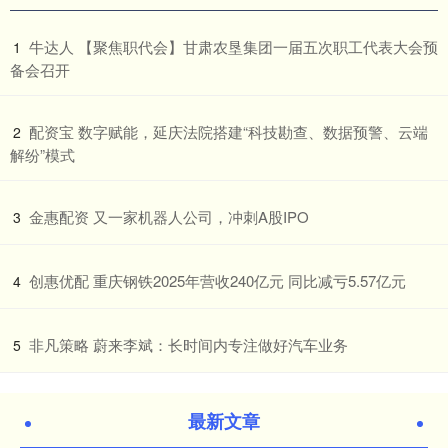
​牛达人 【聚焦职代会】甘肃农垦集团一届五次职工代表大会预
1
备会召开
​配资宝 数字赋能，延庆法院搭建“科技勘查、数据预警、云端
2
解纷”模式
​金惠配资 又一家机器人公司，冲刺A股IPO
3
​创惠优配 重庆钢铁2025年营收240亿元 同比减亏5.57亿元
4
​非凡策略 蔚来李斌：长时间内专注做好汽车业务
5
最新文章