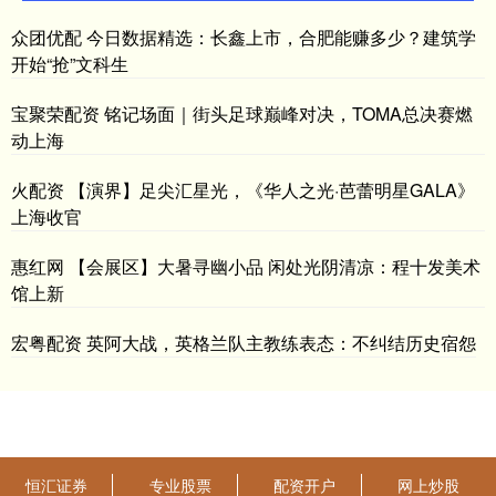
众团优配 今日数据精选：长鑫上市，合肥能赚多少？建筑学
开始“抢”文科生
宝聚荣配资 铭记场面｜街头足球巅峰对决，TOMA总决赛燃
动上海
火配资 【演界】足尖汇星光，《华人之光·芭蕾明星GALA》
上海收官
惠红网 【会展区】大暑寻幽小品 闲处光阴清凉：程十发美术
馆上新
宏粤配资 英阿大战，英格兰队主教练表态：不纠结历史宿怨
恒汇证券
专业股票
配资开户
网上炒股